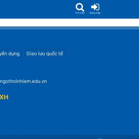
Tìm kiếm
Đăng nhập
yển dụng
Giao lưu quốc tế
ngothoinhiem.edu.vn
MXH