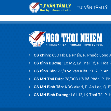
TƯ VẤN TÂM LÝ
CS chính:
65D Hồ Bá Phấn, P. Phước Long A
CS Bình Dương:
Lô M2, Lý Thái Tổ, P. Hòa
CS Bình Tân:
73/8 Võ Văn Kiệt, KP 2, P. An
CS MN Thủ Đức:
78/30B Hồ Bá Phấn, P. Ph
CS MN Bình Tân:
KDC Akari, P. An Lạc, Q. 
CS MN Bình Dương:
Lô L12, Lý Thái Tổ, P.